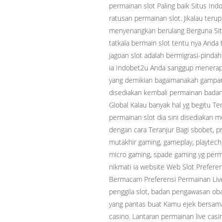
permainan slot Paling baik Situs I
ratusan permainan slot. Jikalau teru
menyenangkan berulang Berguna Sit
tatkala bermain slot tentu nya Anda
jagoan slot adalah bermigrasi-pindah
ia Indobet2u Anda sanggup menerap
yang demikian bagaimanakah gampan
disediakan kembali permainan badan 
Global Kalau banyak hal yg begitu Te
permainan slot dia sini disediakan 
dengan cara Teranjur Bagi sbobet, pr
mutakhir gaming, gameplay, playtec
micro gaming, spade gaming yg perm
nikmati ia website Web Slot Preferen
Bermacam Preferensi Permainan Liv
penggila slot, badan pengawasan o
yang pantas buat Kamu ejek bersama
casino. Lantaran permainan live ca