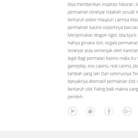
bisa memberikan inspirasi hiburan. 
permainan teranyar tidaklah sesulit
bertaruh poker maupun Lainnya Kepad
permainan kasino sepertinya baccarat
Menjemukan dragon tiger, blackjack 
halnya gimana slot, segala permainan
teranyar pula semenjak oleh karena
legal Bagi permaian kasino maka itu
gameplay, evo casino, real casino, pla
tambah yang lain Dan seterusnya 
banyaknya alternatif permainan slot
bertaruh slot Paling baik makna san
peroleh.